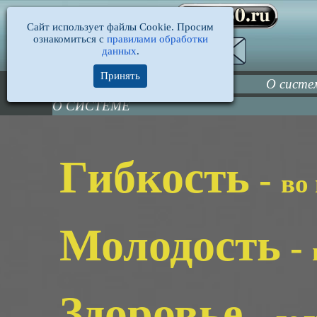
Сайт использует файлы Cookie. Просим
ознакомиться с
правилами обработки
данных
.
Принять
О систе
О СИСТЕМЕ
Гибкость
-
во
Молодость
-
Здоровье
-