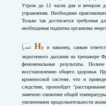
Утром до 12 часов дня и вечером д
упражнения. Необходимо практиковат
Только так достигается требуемая д
необходимая подпитка организма энерг
Н
у и наконец, самым ответс
эндогенного дыхания на тренажере Фр
феноменальные результаты. Полн
восстановлению общего здоровья. П
кровеносной системе, что и привед
следствие, произойдет "расстариван
замечено снижение общей температуры 
увеличением продолжительности жизни