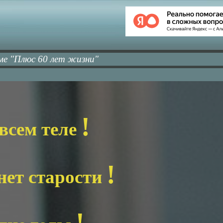
ме "Плюс 60 лет жизни"
!
 всем теле
!
нет старости
!