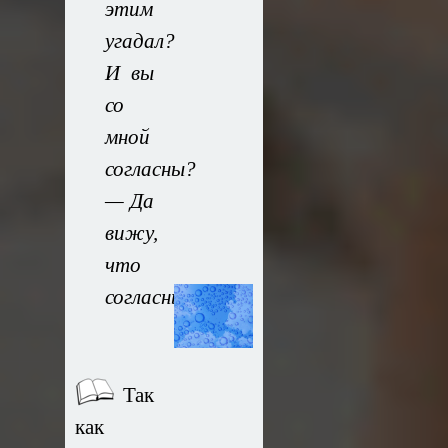
этим
угадал?
И вы
со
мной
согласны?
— Да
вижу,
что
согласны.
Так
как