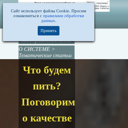
Сайт использует файлы Cookie. Просим
ознакомиться с
правилами обработки
данных
.
Принять
Поговорим о качестве
водопроводной воды.
О СИСТЕМЕ
>
Тематические статьи
Что будем
пить?
Поговорим
о качестве