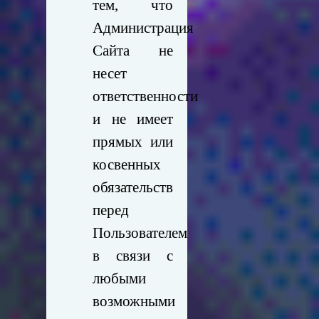
тем, что
Администрация
Сайта не
несет
ответственности
и не имеет
прямых или
косвенных
обязательств
перед
Пользователем
в связи с
любыми
возможными