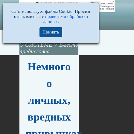
Сайт использует файлы Cookie. Просим
ознакомиться с
правилами обработки
данных
.
Принять
Нткотин и алкоголь
О СИСТЕМЕ
>
Вместо
предисловия
Немного
о
личных,
вредных
привычках.