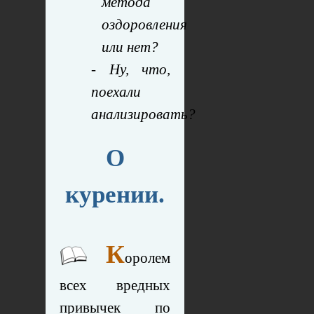
метода
оздоровления
или нет?
- Ну, что,
поехали
анализировать?
О
курении.
К
оролем
всех вредных
привычек по