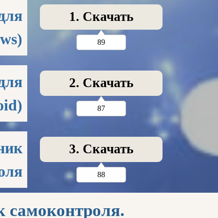
для
1. Скачать
ws)
89
для
2. Скачать
id)
87
ник
3. Скачать
оля
88
 самоконтроля.