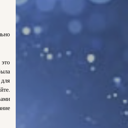
льно
 это
была
 для
йте.
вами
ание