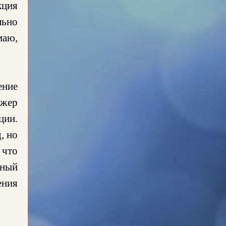
кция
льно
маю,
ение
ажер
ции.
, но
 что
ьный
ения