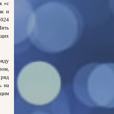
к «с
ак и
2024
Пять
ющих
ряду
ром,
 ряд
ь на
ащим