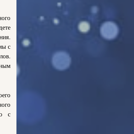
ного
дете
ния.
мы с
лов.
вным
оего
ного
го с