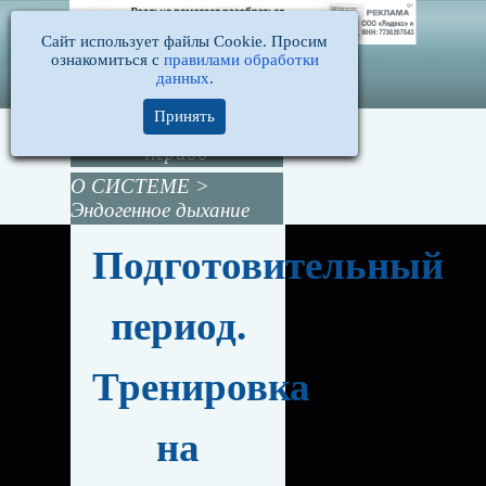
Сайт использует файлы Cookie. Просим
ознакомиться с
правилами обработки
данных
.
Принять
Подготовительный
период
О СИСТЕМЕ
>
Эндогенное дыхание
Подготовительный
период.
Тренировка
на